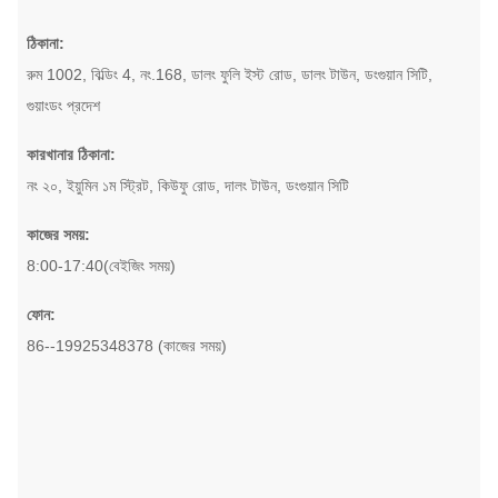
ঠিকানা:
রুম 1002, বিল্ডিং 4, নং.168, ডালং ফুলি ইস্ট রোড, ডালং টাউন, ডংগুয়ান সিটি,
গুয়াংডং প্রদেশ
কারখানার ঠিকানা:
নং ২০, ইয়ুমিন ১ম স্ট্রিট, কিউফু রোড, দালং টাউন, ডংগুয়ান সিটি
কাজের সময়:
8:00-17:40(বেইজিং সময়)
ফোন:
86--19925348378 (কাজের সময়)