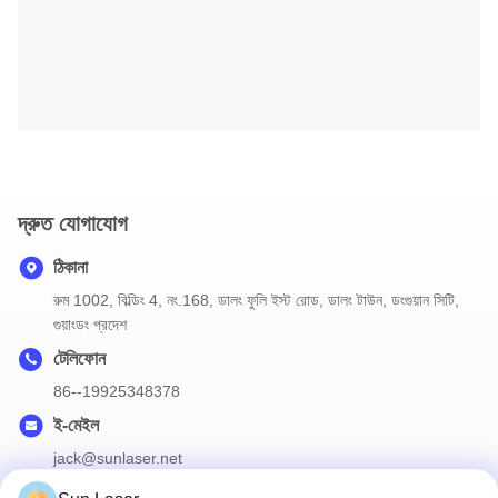
দ্রুত যোগাযোগ
ঠিকানা
রুম 1002, বিল্ডিং 4, নং.168, ডালং ফুলি ইস্ট রোড, ডালং টাউন, ডংগুয়ান সিটি,
গুয়াংডং প্রদেশ
টেলিফোন
86--19925348378
ই-মেইল
jack@sunlaser.net