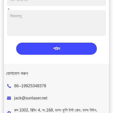
পাঠান
যোগাযোগ করুন
86--19925348378

jack@sunlaser.net
রুম 1002, বিল্ডিং 4, নং.168, ডালং ফুলি ইস্ট রোড, ডালং টাউন,