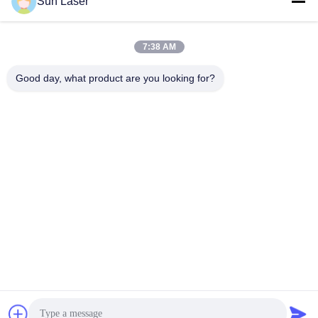
Sun Laser
আমাদের নিউজলেটার
7:38 AM
ডিসকাউন্ট এবং আরো জন্য আমাদের নিউজলেটার সদস্যতা.
Good day, what product are you looking for?
আমাদের সাথে যোগাযোগ
গোপনীয়তা নীতি
|
সাইট ম্যাপ
| চীন ভালো গুণমান লিথিয়াম ব্যাটারি প্যাকের সমাবেশ লাইন
সরবরাহকারী। কপিরাইট © 2024-2026 Shenzhen Sun Laser Technology