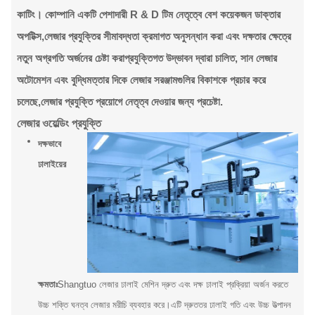
কাটিং। কোম্পানি একটি পেশাদারী R & D টিম নেতৃত্বে বেশ কয়েকজন ডাক্তার
অপটিক্স,লেজার প্রযুক্তির সীমাবদ্ধতা ক্রমাগত অনুসন্ধান করা এবং দক্ষতার ক্ষেত্রে
নতুন অগ্রগতি অর্জনের চেষ্টা করাপ্রযুক্তিগত উদ্ভাবন দ্বারা চালিত, সান লেজার
অটোমেশন এবং বুদ্ধিমত্তার দিকে লেজার সরঞ্জামগুলির বিকাশকে প্রচার করে
চলেছে,লেজার প্রযুক্তি প্রয়োগে নেতৃত্ব দেওয়ার জন্য প্রচেষ্টা.
লেজার ওয়েল্ডিং প্রযুক্তি
দক্ষভাবে
ঢালাইয়ের
ক্ষমতাঃ
Shangtuo লেজার ঢালাই মেশিন দ্রুত এবং দক্ষ ঢালাই প্রক্রিয়া অর্জন করতে
উচ্চ শক্তি ঘনত্ব লেজার মরীচি ব্যবহার করে।এটি দ্রুততর ঢালাই গতি এবং উচ্চ উত্পাদন