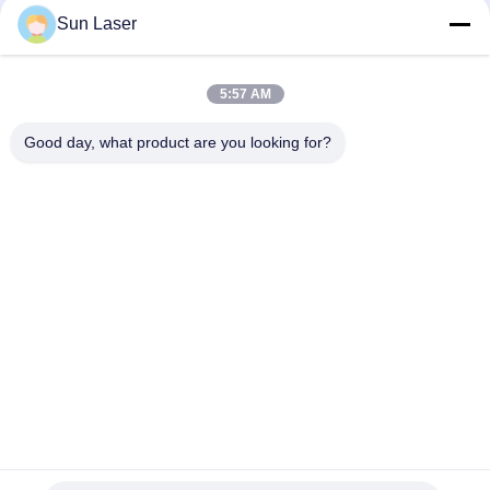
পাঠান
Sun Laser
5:57 AM
Good day, what product are you looking for?
দ্রুত যোগাযোগ
ঠিকানা
রুম 1002, বিল্ডিং 4, নং.168, ডালং ফুলি ইস্ট রোড, ডালং টাউন, ডংগুয়ান সিটি,
গুয়াংডং প্রদেশ
টেলিফোন
86--19925348378
ই-মেইল
jack@sunlaser.net