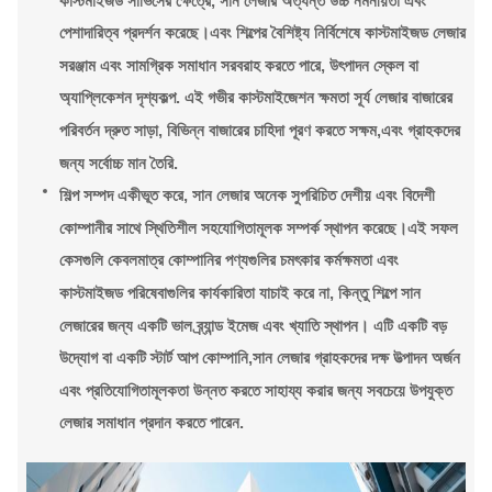
পেশাদারিত্ব প্রদর্শন করেছে।এবং শিল্পের বৈশিষ্ট্য নির্বিশেষে কাস্টমাইজড লেজার
সরঞ্জাম এবং সামগ্রিক সমাধান সরবরাহ করতে পারে, উৎপাদন স্কেল বা
অ্যাপ্লিকেশন দৃশ্যকল্প. এই গভীর কাস্টমাইজেশন ক্ষমতা সূর্য লেজার বাজারের
পরিবর্তন দ্রুত সাড়া, বিভিন্ন বাজারের চাহিদা পূরণ করতে সক্ষম,এবং গ্রাহকদের
জন্য সর্বোচ্চ মান তৈরি.
শিল্প সম্পদ একীভূত করে, সান লেজার অনেক সুপরিচিত দেশীয় এবং বিদেশী
কোম্পানীর সাথে স্থিতিশীল সহযোগিতামূলক সম্পর্ক স্থাপন করেছে।এই সফল
কেসগুলি কেবলমাত্র কোম্পানির পণ্যগুলির চমৎকার কর্মক্ষমতা এবং
কাস্টমাইজড পরিষেবাগুলির কার্যকারিতা যাচাই করে না, কিন্তু শিল্পে সান
লেজারের জন্য একটি ভাল ব্র্যান্ড ইমেজ এবং খ্যাতি স্থাপন। এটি একটি বড়
উদ্যোগ বা একটি স্টার্ট আপ কোম্পানি,সান লেজার গ্রাহকদের দক্ষ উত্পাদন অর্জন
এবং প্রতিযোগিতামূলকতা উন্নত করতে সাহায্য করার জন্য সবচেয়ে উপযুক্ত
লেজার সমাধান প্রদান করতে পারেন.