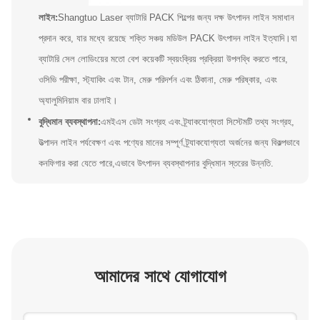
লাইন:
Shangtuo Laser ব্যাটারি PACK শিল্পের জন্য দক্ষ উৎপাদন লাইন সমাধান
প্রদান করে, যার মধ্যে রয়েছে শক্তি সঞ্চয় মডিউল PACK উৎপাদন লাইন ইত্যাদি।যা
ব্যাটারি সেল লোডিংয়ের মতো বেশ কয়েকটি স্বয়ংক্রিয় প্রক্রিয়া উপলব্ধি করতে পারে,
ওসিভি পরীক্ষা, স্ট্যাকিং এবং টান, মেরু পরিদর্শন এবং ঠিকানা, মেরু পরিষ্কার, এবং
অ্যালুমিনিয়াম বার ঢালাই।
বুদ্ধিমান ব্যবস্থাপনা:
এমইএস ডেটা সংগ্রহ এবং ট্র্যাকযোগ্যতা সিস্টেমটি তথ্য সংগ্রহ,
উত্পাদন লাইন পর্যবেক্ষণ এবং পণ্যের মানের সম্পূর্ণ ট্র্যাকযোগ্যতা অর্জনের জন্য বিকল্পভাবে
কনফিগার করা যেতে পারে,এভাবে উৎপাদন ব্যবস্থাপনার বুদ্ধিমান স্তরের উন্নতি.
আমাদের সাথে যোগাযোগ