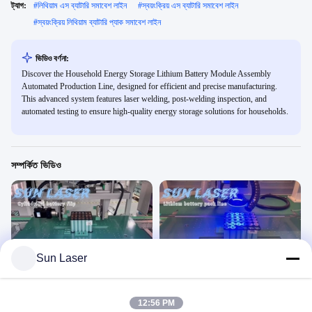
ট্যাগ:
#
লিথিয়াম এস ব্যাটারি সমাবেশ লাইন
#
স্বয়ংক্রিয় এস ব্যাটারি সমাবেশ লাইন
#
স্বয়ংক্রিয় লিথিয়াম ব্যাটারি প্যাক সমাবেশ লাইন
ভিডিও বর্ণনা:
Discover the Household Energy Storage Lithium Battery Module Assembly
Automated Production Line, designed for efficient and precise manufacturing.
This advanced system features laser welding, post-welding inspection, and
automated testing to ensure high-quality energy storage solutions for households.
সম্পর্কিত ভিডিও
00:16
00:19
Sun Laser
সিলিন্ডারিক ব্যাটারি ফ্লিপ
সিলিন্ডারিক্যাল ব্যাটারি মেরু ঠিকানা এবং লেজার
পরিষ্কার
লিথিয়াম ব্যাটারি সমাবেশ লাইন
লিথিয়াম ব্যাটারি সমাবেশ লাইন
February 22, 2025
12:56 PM
February 20, 2025