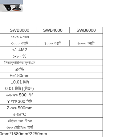
SWB3000
SWB4000
SWB6000
১০৮০ এনএম
৩০০০ ওয়াট
৪০০০ ওয়াট
৬০০০ ওয়াট
<1.4M2
১-১০০%
সিডব্লিউ/পিডব্লিউএম
≤৩%
F=180mm
±0.01 মিমি
0.01 মিমি ((বিকল্প)
এক্স-অক্ষ 500 মিমি
Y-অক্ষ 300 মিমি
Z-অক্ষ 500mm
৫-৪৫
°C
বাহ্যিক জল শীতল
৩৮০ ভোল্ট/৫০ হার্জ
80mm*1580mm*2250mm