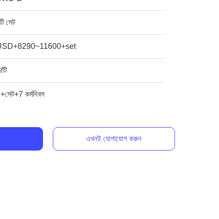
টি সেট
USD+8290~11600+set
ি/টি
+সেট+7 কর্মদিবস
এখনই যোগাযোগ করুন