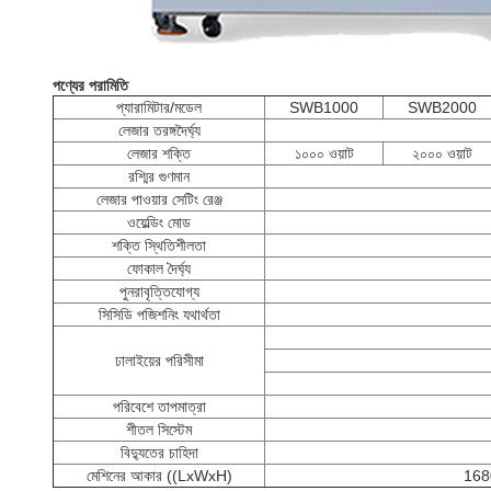
পণ্যের পরামিতি
প্যারামিটার/মডেল
SWB1000
SWB2000
লেজার তরঙ্গদৈর্ঘ্য
লেজার শক্তি
১০০০ ওয়াট
২০০০ ওয়াট
রশ্মির গুণমান
লেজার পাওয়ার সেটিং রেঞ্জ
ওয়েল্ডিং মোড
শক্তি স্থিতিশীলতা
ফোকাল দৈর্ঘ্য
পুনরাবৃত্তিযোগ্য
সিসিডি পজিশনিং যথার্থতা
ঢালাইয়ের পরিসীমা
পরিবেশে তাপমাত্রা
শীতল সিস্টেম
বিদ্যুতের চাহিদা
মেশিনের আকার ((LxWxH)
16