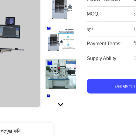
MOQ:
১
মূল্য:
Payment Terms:
ট
Supply Ability:
1
সেরা দাম পান
পণ্যের বর্ণনা