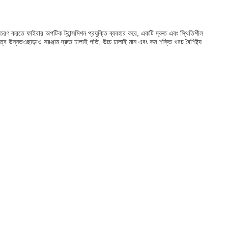
 বিতরণ করতে ফাইবার অপটিক ট্রান্সমিশন প্রযুক্তি ব্যবহার করে, একটি দ্রুত এবং স্থিতিশীল
ায়িত্ব উন্নতএছাড়াও সরঞ্জাম দ্রুত ঢালাই গতি, উচ্চ ঢালাই মান এবং কম শক্তি খরচ বৈশিষ্ট্য