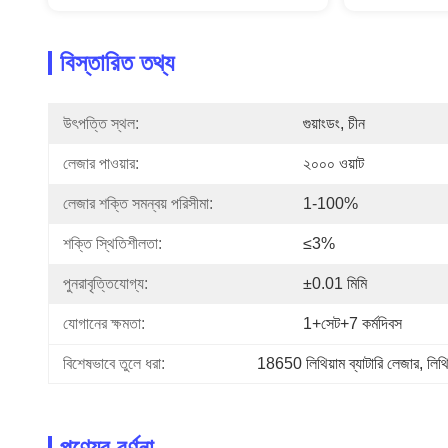
বিস্তারিত তথ্য
উৎপত্তি স্থল:
গুয়াংডং, চীন
লেজার পাওয়ার:
২০০০ ওয়াট
লেজার শক্তি সমন্বয় পরিসীমা:
1-100%
শক্তি স্থিতিশীলতা:
≤3%
পুনরাবৃত্তিযোগ্য:
±0.01 মিমি
যোগানের ক্ষমতা:
1+সেট+7 কর্মদিবস
বিশেষভাবে তুলে ধরা:
18650 লিথিয়াম ব্যাটারি লেজার
, 
লিথি
পণ্যের বর্ণনা