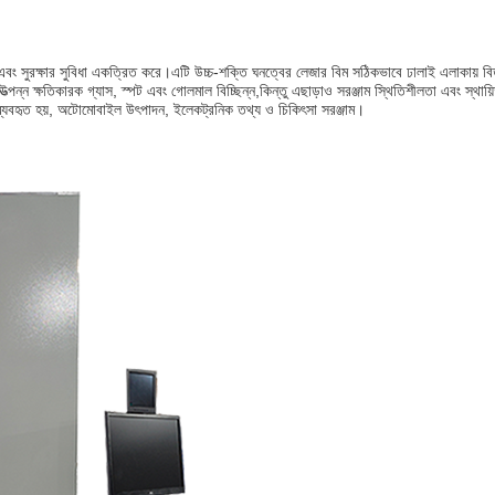
ভুলতা এবং সুরক্ষার সুবিধা একত্রিত করে।এটি উচ্চ-শক্তি ঘনত্বের লেজার বিম সঠিকভাবে ঢালাই এলাকায়
ময় উত্পন্ন ক্ষতিকারক গ্যাস, স্পট এবং গোলমাল বিচ্ছিন্ন,কিন্তু এছাড়াও সরঞ্জাম স্থিতিশীলতা এবং স্থ
ে ব্যবহৃত হয়, অটোমোবাইল উৎপাদন, ইলেকট্রনিক তথ্য ও চিকিৎসা সরঞ্জাম।