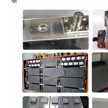
নমুনা