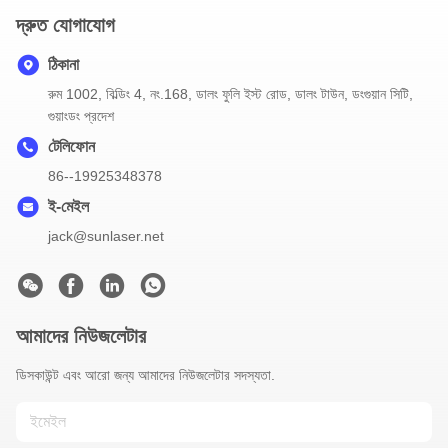
দ্রুত যোগাযোগ
ঠিকানা
রুম 1002, বিল্ডিং 4, নং.168, ডালং ফুলি ইস্ট রোড, ডালং টাউন, ডংগুয়ান সিটি,
গুয়াংডং প্রদেশ
টেলিফোন
86--19925348378
ই-মেইল
jack@sunlaser.net
আমাদের নিউজলেটার
ডিসকাউন্ট এবং আরো জন্য আমাদের নিউজলেটার সদস্যতা.