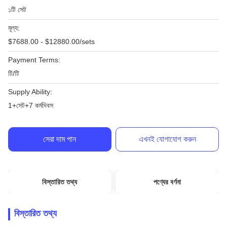
১টি সেট
মূল্য:
$7688.00 - $12880.00/sets
Payment Terms:
টি/টি
Supply Ability:
1+সেট+7 কর্মদিবস
সেরা দাম পান
এখনই যোগাযোগ করুন
বিস্তারিত তথ্য
পণ্যের বর্ণনা
বিস্তারিত তথ্য