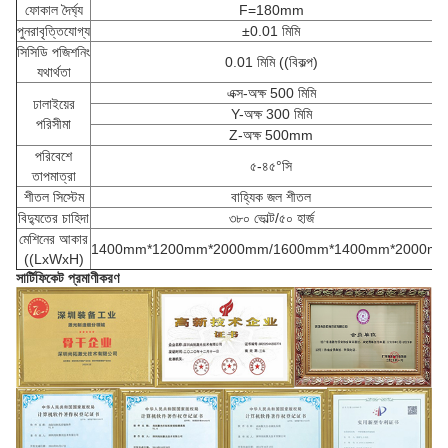
ফোকাল দৈর্ঘ্য
F=180mm
পুনরাবৃত্তিযোগ্য
±0.01 মিমি
সিসিডি পজিশনিং
0.01 মিমি ((বিকল্প)
যথার্থতা
এক্স-অক্ষ 500 মিমি
ঢালাইয়ের
Y-অক্ষ 300 মিমি
পরিসীমা
Z-অক্ষ 500mm
পরিবেশে
৫-৪৫°সি
তাপমাত্রা
শীতল সিস্টেম
বাহ্যিক জল শীতল
বিদ্যুতের চাহিদা
৩৮০ ভোল্ট/৫০ হার্জ
মেশিনের আকার
1400mm*1200mm*2000mm/1600mm*1400mm*2000m
((LxWxH)
সার্টিফিকেট প্রমাণীকরণ