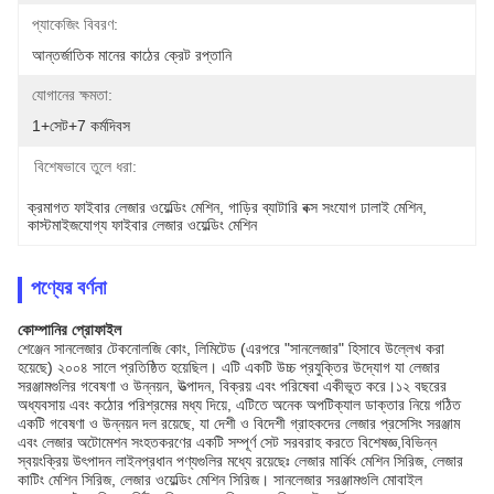
প্যাকেজিং বিবরণ:
আন্তর্জাতিক মানের কাঠের ক্রেট রপ্তানি
যোগানের ক্ষমতা:
1+সেট+7 কর্মদিবস
বিশেষভাবে তুলে ধরা:
ক্রমাগত ফাইবার লেজার ওয়েল্ডিং মেশিন
, 
গাড়ির ব্যাটারি বক্স সংযোগ ঢালাই মেশিন
, 
কাস্টমাইজযোগ্য ফাইবার লেজার ওয়েল্ডিং মেশিন
পণ্যের বর্ণনা
কোম্পানির প্রোফাইল
শেঞ্জেন সানলেজার টেকনোলজি কোং, লিমিটেড (এরপরে "সানলেজার" হিসাবে উল্লেখ করা
হয়েছে) ২০০৪ সালে প্রতিষ্ঠিত হয়েছিল। এটি একটি উচ্চ প্রযুক্তির উদ্যোগ যা লেজার
সরঞ্জামগুলির গবেষণা ও উন্নয়ন, উত্পাদন, বিক্রয় এবং পরিষেবা একীভূত করে।১২ বছরের
অধ্যবসায় এবং কঠোর পরিশ্রমের মধ্য দিয়ে, এটিতে অনেক অপটিক্যাল ডাক্তার নিয়ে গঠিত
একটি গবেষণা ও উন্নয়ন দল রয়েছে, যা দেশী ও বিদেশী গ্রাহকদের লেজার প্রসেসিং সরঞ্জাম
এবং লেজার অটোমেশন সংহতকরণের একটি সম্পূর্ণ সেট সরবরাহ করতে বিশেষজ্ঞ,বিভিন্ন
স্বয়ংক্রিয় উৎপাদন লাইনপ্রধান পণ্যগুলির মধ্যে রয়েছেঃ লেজার মার্কিং মেশিন সিরিজ, লেজার
কাটিং মেশিন সিরিজ, লেজার ওয়েল্ডিং মেশিন সিরিজ। সানলেজার সরঞ্জামগুলি মোবাইল