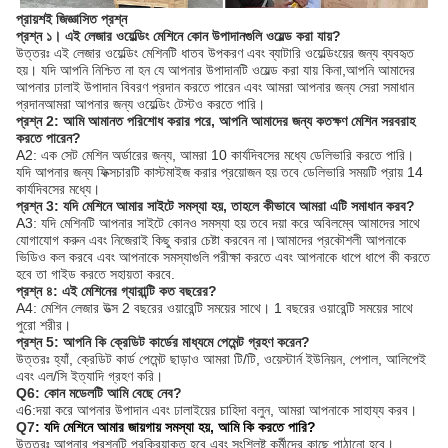
প্রায়শই জিজ্ঞাসিত প্রশ্ন
প্রশ্ন ১। এই লেজার ওয়েল্ডিং মেশিনে কোন উপাদানগুলি ওয়েল্ড করা যায়?
উত্তরঃ এই লেজার ওয়েল্ডিং মেশিনটি ধাতব উপকরণ এবং ব্যাটারি ওয়েল্ডিংয়ের জন্য ব্যবহৃত
হয়। যদি আপনি নিশ্চিত না হন যে আপনার উপাদানটি ওয়েল্ড করা যায় কিনা,আপনি আমাদের
আপনার ঢালাই উপাদান বিবরণ প্রদান করতে পারেন এবং আমরা আপনার জন্য সেরা সমাধান
প্রদানআমরা আপনার জন্য ওয়েল্ডিং টেস্টও করতে পারি।
প্রশ্ন 2: আমি আমানত পরিশোধ করার পরে, আপনি আমাদের জন্য কতক্ষণ মেশিন সরবরাহ
করতে পারেন?
A2: এক সেট মেশিন অর্ডারের জন্য, আমরা 10 কার্যদিবসের মধ্যে ডেলিভারি করতে পারি।
যদি আপনার জন্য ফিক্সচারটি কাস্টমাইজ করার প্রয়োজন হয় তবে ডেলিভারি সময়টি প্রায় 14
কার্যদিবসের মধ্যে।
প্রশ্ন 3: যদি মেশিনে আমার সাইটে সমস্যা হয়, তাহলে কীভাবে আমরা এটি সমাধান করব?
A3: যদি মেশিনটি আপনার সাইটে কোনও সমস্যা হয় তবে দয়া করে অবিলম্বে আমাদের সাথে
যোগাযোগ করুন এবং নিজেরাই কিছু করার চেষ্টা করবেন না।আমাদের প্রকৌশলী আপনাকে
ভিডিও কল করবে এবং আপনাকে সমস্যাগুলি পরীক্ষা করতে এবং আপনাকে ধাপে ধাপে কী করতে
হবে তা গাইড করতে সহায়তা করবে.
প্রশ্ন ৪: এই মেশিনের গ্যারান্টি কত বছরের?
A4: মেশিন লেজার উত্স 2 বছরের ওয়ারেন্টি সময়ের সাথে। 1 বছরের ওয়ারেন্টি সময়ের সাথে
পুরো শরীর।
প্রশ্ন 5: আপনি কি ক্রেডিট কার্ডের মাধ্যমে পেমেন্ট গ্রহণ করেন?
উত্তরঃ হ্যাঁ, ক্রেডিট কার্ড পেমেন্ট ছাড়াও আমরা টি/টি, ওয়েস্টার্ন ইউনিয়ন, পেপাল, আলিপেই
এবং এল/সি ইত্যাদি গ্রহণ করি।
Q
6
: কোন মডেলটি আমি বেছে নেব?
এ
6:
দয়া করে আপনার উপাদান এবং ঢালাইয়ের চাহিদা বলুন, আমরা আপনাকে সাহায্য করব।
Q
7
: যদি মেশিনে আমার জায়গায় সমস্যা হয়, আমি কি করতে পারি?
উত্তরঃ আপনার প্রশ্নটি প্রক্রিয়াকৃত হবে এবং সংশ্লিষ্ট কর্মীদের কাছে পাঠানো হবে।