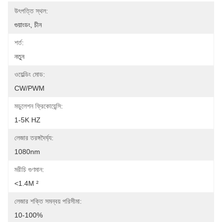
উৎপত্তি স্থল:
গুয়াংডং, চীন
শর্ত:
নতুন
ওয়েল্ডিং মোড:
CW/PWM
মডুলেশন ফ্রিকোয়েন্সি:
1-5K HZ
লেজার তরঙ্গদৈর্ঘ্য:
1080nm
মরীচি গুণমান:
<1.4M ²
লেজার শক্তি সমন্বয় পরিসীমা:
10-100%