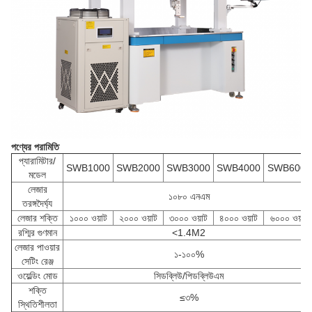
পণ্যের পরামিতি
প্যারামিটার/
SWB1000
SWB2000
SWB3000
SWB4000
SWB6000
মডেল
লেজার
১০৮০ এনএম
তরঙ্গদৈর্ঘ্য
লেজার শক্তি
১০০০ ওয়াট
২০০০ ওয়াট
৩০০০ ওয়াট
৪০০০ ওয়াট
৬০০০ ওয়াট
রশ্মির গুণমান
<1.4M2
লেজার পাওয়ার
১-১০০%
সেটিং রেঞ্জ
ওয়েল্ডিং মোড
সিডব্লিউ/পিডব্লিউএম
শক্তি
≤৩%
স্থিতিশীলতা