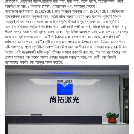
যোগাযোগ, বৈদ্যুতিন সার্কিট,যান্ত্রিক যন্ত্রপাতি, যন্ত্রপাতি, অটো পার্টস, আলোকসজ্জা, গয়না,
কারুশিল্প উপহার, পোশাকের চামড়া, এয়ারস্পেস এবং অন্যান্য ক্ষেত্রে।
সানলেজার কঠোরভাবে ISO09001 মান নিয়ন্ত্রণ ব্যবস্থা এবং ISO14001 পরিবেশগত
ব্যবস্থাপনা সিস্টেম অনুসরণ করে, কঠোরভাবে সরবরাহ চেইন এবং উত্পাদন প্রতিটি লিঙ্ক
নিয়ন্ত্রণ,নিশ্চিত করে যে সরঞ্জামের গুণমান স্থিতিশীলতা উদ্ভাবন অব্যাহত, এবং প্রতিটি
ডিভাইস অভিজ্ঞতা নিখুঁত উপস্থাপন করে. এটি ছোট স্পট ব্যাসার্ধ, আরো ঘনীভূত শক্তি, বায়ু
শীতল সমগ্র সরঞ্জাম সেট সুবিধা আছে,আরও স্থিতিশীল আলো গুণমান, এবং অপারেশনের জন্য
সহজ এবং সুবিধাজনক নকশা। এটি পরিচালনা এবং রক্ষণাবেক্ষণ করা সহজ, যা প্রক্রিয়াটি
সংক্ষিপ্ত করতে পারে, ত্রুটির সৃষ্টি হ্রাস করতে পারে এবং উত্পাদন দক্ষতা উন্নত করতে পারে।
এটি অ্যাপলের মতো সুপরিচিত কোম্পানির কৌশলগত অংশীদার এবং চমৎকার সরবরাহকারী হয়ে
উঠেছে।এই সরঞ্জামগুলি দক্ষিণ-পূর্ব এশিয়ার বাজারে রপ্তানি করা হয়, শত শত গ্রাহকদের দক্ষ
লেজার সমাধান এবং কয়েক হাজার লেজার সরঞ্জাম সরবরাহ করে,এবং দেশী এবং বিদেশী
গ্রাহকদের সমর্থন এবং আস্থা অর্জন করেছে.