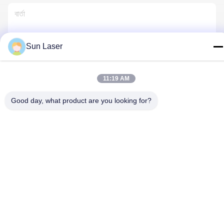
Sun Laser
আমাদের সাথে যোগাযোগ
11:19 AM
Good day, what product are you looking for?
গোপনীয়তা নীতি
|
সাইট ম্যাপ
| চীন ভালো গুণমান লিথিয়াম ব্যাটারি প্যাকের সমাবেশ লাইন
সরবরাহকারী। কপিরাইট © 2024-2026 Shenzhen Sun Laser Technology
Co., Ltd. . সব সমস্ত অধিকার সংরক্ষিত।