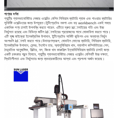
পণ্যের বর্ণনা
গ্যান্ট্রি গ্যালভানোমিটার লেজার ওয়েল্ডিং মেশিন লিথিয়াম ব্যাটারি প্যাক এবং পাওয়ার ব্যাটারির
সুনির্দিষ্ট ওয়েল্ডিংয়ের জন্য উপযুক্ত।ইন্টিগ্রেটেড নকশা এবং বড় workbench একই সময়ে
একাধিক পণ্য ঢালাই উপলব্ধি করতে পারেন. এটিতে দ্রুত ldালাইয়ের গতি এবং উচ্চ
নির্ভুলতা রয়েছে এবং বিভিন্ন জটিল ldালাইয়ের প্রয়োজনের সাথে মোকাবিলা করতে পারে।
এটি সূক্ষ্ম মাইক্রো ইলেকট্রনিক উপাদান, ইন্টিগ্রেটেড সার্কিট কন্ডিশন এবং অন্যান্য নির্ভুল
অংশগুলি ldালাই করতে পারে।উদাহরণস্বরূপ, মোবাইল ফোনের ব্যাটারি, লিথিয়াম ব্যাটারি,
ইলেকট্রনিক উপাদান, সেন্সর, টংস্টেন তার, অ্যালুমিনিয়াম খাদ, ল্যাপটপ কম্পিউটারের শেল,
বৈদ্যুতিক আনুষাঙ্গিক, ফিল্টার, নল, জিংক খাদ কারুশিল্প ইত্যাদিলিথিয়াম ব্যাটারি ঢালাই জন্য
একটি চমৎকার পছন্দ হিসাবে, গ্যান্ট্রি গ্যালভানোমিটার লেজার ওয়েল্ডিং মেশিনটি উচ্চ দক্ষতা,
স্থিতিশীলতা এবং নির্ভুলতার জন্য ব্যবহারকারীদের আস্থা এবং প্রশংসা অর্জন করেছে।